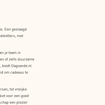
 is. Een geslaagd
deletters, met
en je team in
en of zelfs duurzame
n, biedt Dagvande.nl
heid om cadeaus te
sen, tot vrolijke
kket voor een goed
schap een plezier