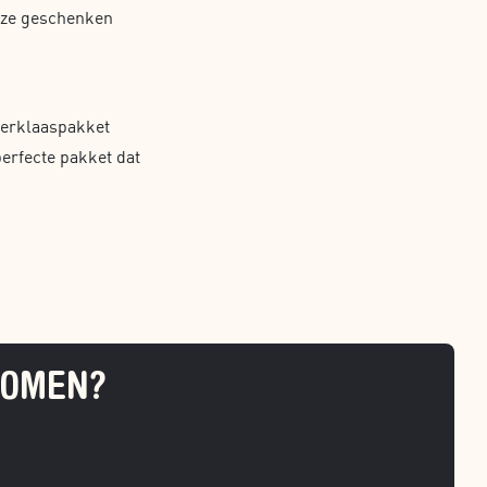
deze geschenken
nterklaaspakket
perfecte pakket dat
KOMEN?