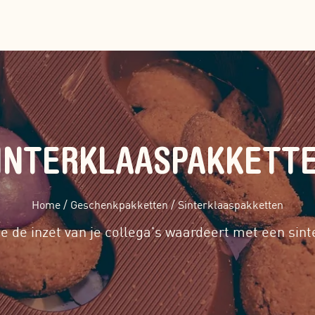
INTERKLAASPAKKETT
Home
/
Geschenkpakketten
/
Sinterklaaspakketten
 je de inzet van je collega's waardeert met een sin