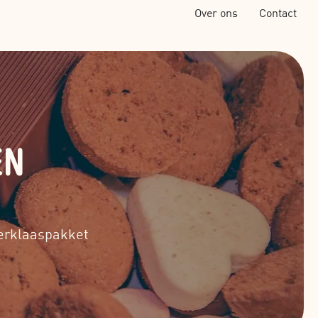
Over ons
Contact
EN
terklaaspakket