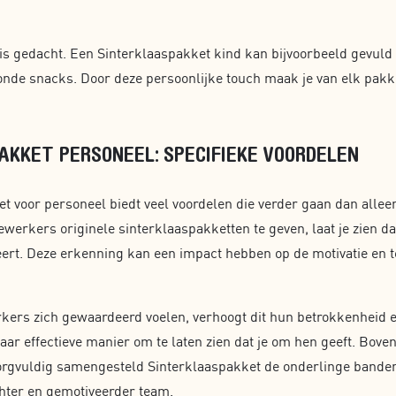
 is gedacht. Een Sinterklaaspakket kind kan bijvoorbeeld gevuld 
nde snacks. Door deze persoonlijke touch maak je van elk pakk
AKKET PERSONEEL: SPECIFIEKE VOORDELEN
t voor personeel biedt veel voordelen die verder gaan dan allee
werkers originele sinterklaaspakketten te geven, laat je zien d
ert. Deze erkenning kan een impact hebben op de motivatie en t
rs zich gewaardeerd voelen, verhoogt dit hun betrokkenheid en 
aar effectieve manier om te laten zien dat je om hen geeft. Bove
orgvuldig samengesteld Sinterklaaspakket de onderlinge banden
chter en gemotiveerder team.