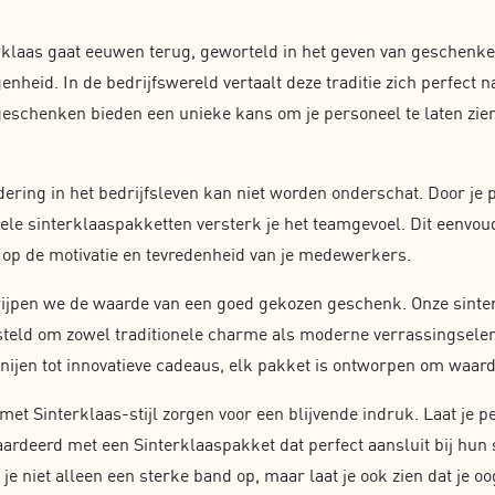
erklaas gaat eeuwen terug, geworteld in het geven van geschenke
nheid. In de bedrijfswereld vertaalt deze traditie zich perfect
geschenken bieden een unieke kans om je personeel te laten zien
ering in het bedrijfsleven kan niet worden onderschat. Door je 
ele sinterklaaspakketten versterk je het teamgevoel. Dit eenvo
op de motivatie en tevredenheid van je medewerkers.
rijpen we de waarde van een goed gekozen geschenk. Onze sinter
teld om zowel traditionele charme als moderne verrassingsele
nijen tot innovatieve cadeaus, elk pakket is ontworpen om waard
et Sinterklaas-stijl zorgen voor een blijvende indruk. Laat je p
ardeerd met een Sinterklaaspakket dat perfect aansluit bij hun
e niet alleen een sterke band op, maar laat je ook zien dat je oo