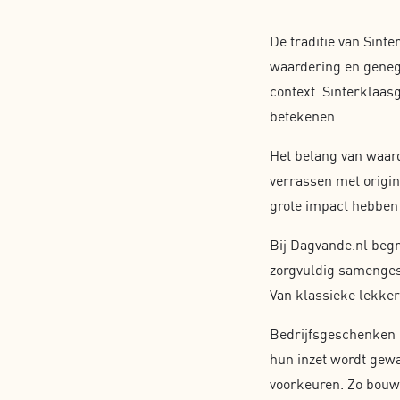
De traditie van Sint
waardering en genege
context. Sinterklaas
betekenen.
Het belang van waard
verrassen met origin
grote impact hebben 
Bij Dagvande.nl beg
zorgvuldig samenges
Van klassieke lekker
Bedrijfsgeschenken m
hun inzet wordt gewa
voorkeuren. Zo bouw j