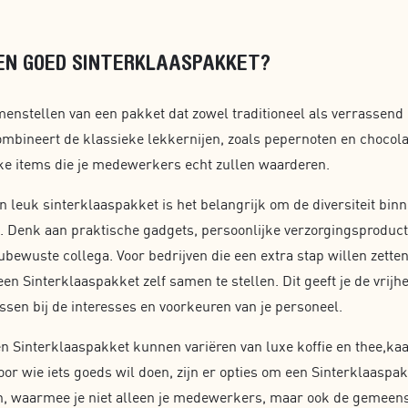
N GOED SINTERKLAASPAKKET?
amenstellen van een pakket dat zowel traditioneel als verrassend
mbineert de klassieke lekkernijen, zoals pepernoten en chocola
ke items die je medewerkers echt zullen waarderen.
n leuk sinterklaaspakket is het belangrijk om de diversiteit binn
. Denk aan praktische gadgets, persoonlijke verzorgingsproduct
ubewuste collega. Voor bedrijven die een extra stap willen zette
en Sinterklaaspakket zelf samen te stellen. Dit geeft je de vrij
assen bij de interesses en voorkeuren van je personeel.
n Sinterklaaspakket kunnen variëren van luxe koffie en thee,kaar
oor wie iets goeds wil doen, zijn er opties om een Sinterklaaspa
en, waarmee je niet alleen je medewerkers, maar ook de gemeen