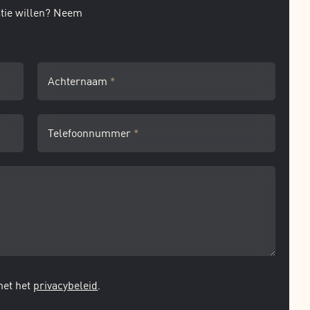
atie willen? Neem
Achternaam
*
Telefoonnummer
*
met het
privacybeleid
.