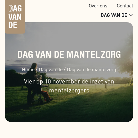
Over ons
Contact
DAG VAN DE
DAG VAN DE MANTELZORG
Home
/
Dag van de
/
Dag van de mantelzorg
Vier op 10 november de inzet van
mantelzorgers